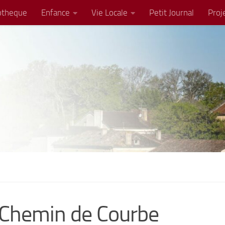
iotheque
Enfance
Vie Locale
Petit Journal
Proj
– Chemin de Courbe