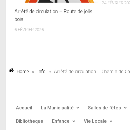
24 FÉVRIER 20
Arrêté de circulation – Route de jolis
bois
6 FÉVRIER 2026
Home
»
Info
»
Arrêté de circulation – Chemin de C
Accueil
La Municipalité
Salles de fêtes
Bibliotheque
Enfance
Vie Locale