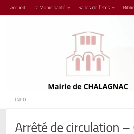
Accueil
La Municipalité
Salles de fêtes
Bibl
Skip to content
INFO
Arrêté de circulation 